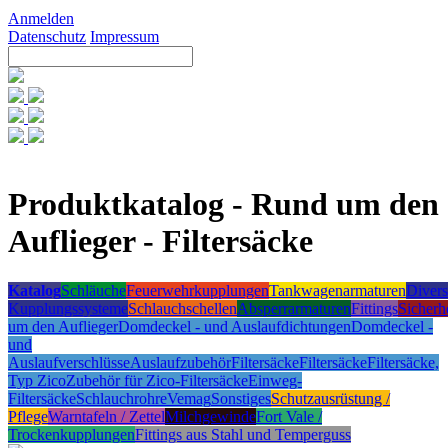
Anmelden
Datenschutz
Impressum
Produktkatalog - Rund um den
Auflieger - Filtersäcke
Katalog
Schläuche
Feuerwehrkupplungen
Tankwagenarmaturen
Divers
Kupplungssysteme
Schlauchschellen
Absperrarmaturen
Fittings
Sicherh
um den Auflieger
Domdeckel - und Auslaufdichtungen
Domdeckel -
und
Auslaufverschlüsse
Auslaufzubehör
Filtersäcke
Filtersäcke
Filtersäcke,
Typ Zico
Zubehör für Zico-Filtersäcke
Einweg-
Filtersäcke
Schlauchrohre
Vemag
Sonstiges
Schutzausrüstung /
Pflege
Warntafeln / Zettel
Milchgewinde
Fort Vale /
Trockenkupplungen
Fittings aus Stahl und Temperguss